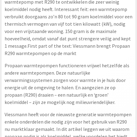
warmtepomp met R290 te ontwikkelen die zeer weinig
koelmiddel nodig heeft. Interessant feit: een warmtepomp
verbruikt doorgaans zo’n 80 tot 90 gram koelmiddel voor een
thermisch vermogen van vijf tot tien kilowatt (kW), nodig
voor een vrijstaande woning. 150 gram is de maximale
hoeveelheid, omdat vanaf dat punt strengere veilig and kept
1 message.First part of the text: Viessmann brengt Propaan
R290 warmtepompen op de markt
Propaan warmtepompen functioneren vrijwel hetzelfde als
andere warmtepompen. Deze natuurlijke
verwarmingssystemen zorgen voor warmte in je huis door
energie uit de omgeving te halen. En aangezien ze op
propaan (R290) draaien – een natuurlijk en ‘groen’
koelmiddel – zijn ze mogelijk nog milieuvriendelijker.
Viessmann heeft voor de nieuwste generatie warmtepompen
enkele onderdelen die nodig zijn voor het gebruik van R290
nu marktklaar gemaakt. In dit artikel leggen we uit waarom
propaan nodig is als koelmiddel, welke voordelen het biedt