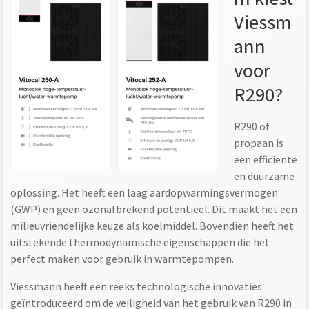
Viessm
ann
voor
R290?
R290 of
propaan is
een efficiënte
en duurzame
oplossing. Het heeft een laag aardopwarmingsvermogen
(GWP) en geen ozonafbrekend potentieel. Dit maakt het een
milieuvriendelijke keuze als koelmiddel. Bovendien heeft het
uitstekende thermodynamische eigenschappen die het
perfect maken voor gebruik in warmtepompen.
Viessmann heeft een reeks technologische innovaties
geïntroduceerd om de veiligheid van het gebruik van R290 in