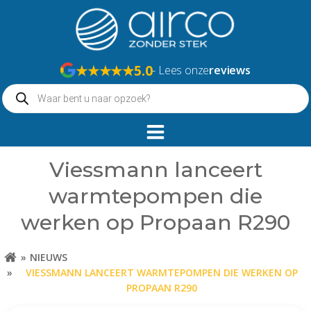
Naar
de
inhoud
springen
★★★★★
5.0
- Lees onze
reviews
Producten
zoeken
Viessmann lanceert
warmtepompen die
werken op Propaan R290
NIEUWS
VIESSMANN LANCEERT WARMTEPOMPEN DIE WERKEN OP
PROPAAN R290