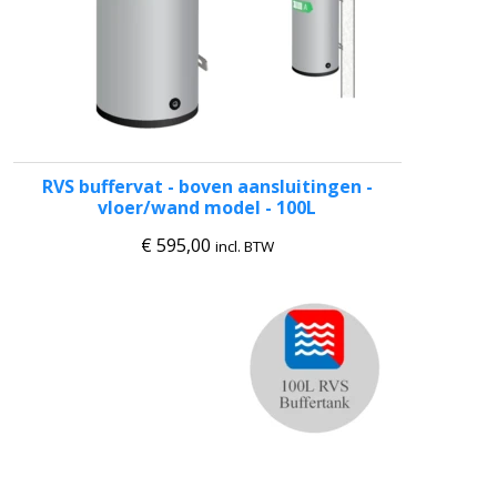
RVS buffervat - boven aansluitingen -
vloer/wand model - 100L
€
595,00
incl. BTW