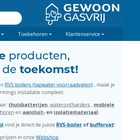
Toebehoren
Klantenservice
me
producten,
r de
toekomst!
en
RVS boilers (tapwater voorraadvaten)
, maak je
ings installatie compleet.
aar:
thuisbatterijen
,
waterontharders
,
mobiele
horen
en
aansluit-
en
isolatiemateriaal
.
ol
vind je direct de juiste
RVS-boiler
of
buffervat
!
prijzen in onze
Webshop
.