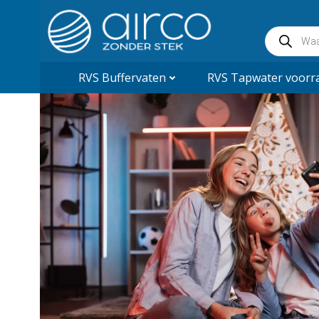
Naar
de
Producte
inhoud
zoeken
springen
RVS Buffervaten
RVS Tapwater voorra