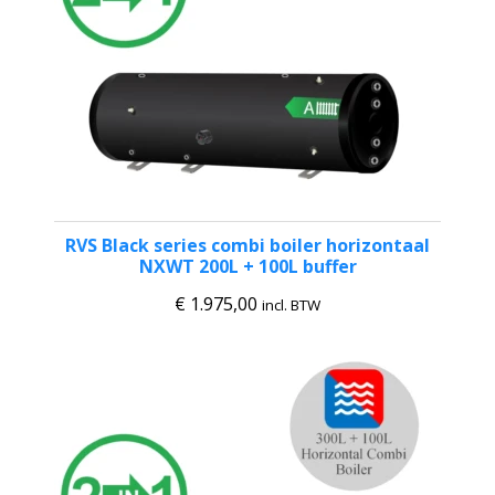
RVS Black series combi boiler horizontaal
NXWT 200L + 100L buffer
€
1.975,00
incl. BTW