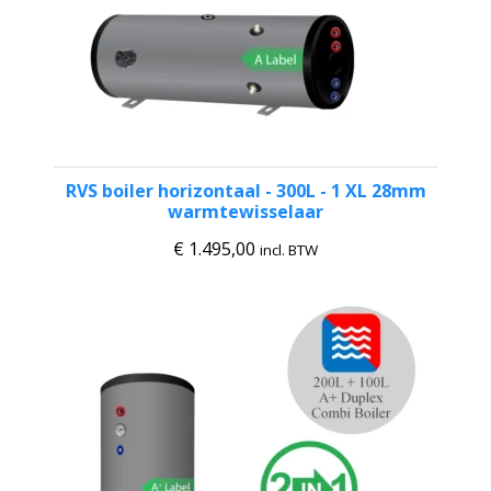
RVS boiler horizontaal - 300L - 1 XL 28mm
warmtewisselaar
€
1.495,00
incl. BTW