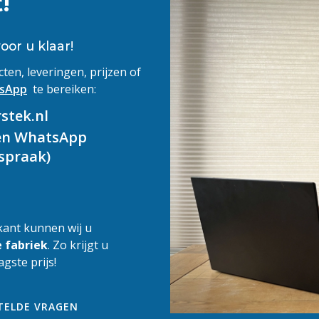
!
voor u klaar!
en, leveringen, prijzen of
sApp
te bereiken:
stek.nl
een WhatsApp
spraak)
kant kunnen wij u
e fabriek
. Zo krijgt u
gste prijs!
TELDE VRAGEN