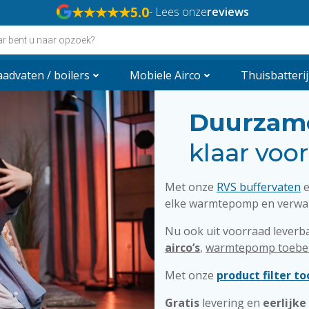
★★★★★
5.0
- Lees onze
reviews
n
advaten / boilers
Mobiele Airco
Thuisbatterij
Duurza
klaar voo
Met onze
RVS buffervaten
elke warmtepomp en verwarm
Nu ook uit voorraad leverb
airco’s
,
warmtepomp toebe
Met onze
product filter to
Gratis
levering en
eerlijke