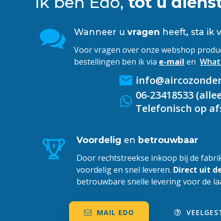
Ik ben Edo,
tot u dienst
Wanneer u
vragen
heeft
,
sta ik 
Voor vragen over onze webshop product
bestellingen ben ik
via
e-mail
en
What
info@aircozonder
06-23418533 (all
Telefonisch op af
Voordelig
en
betrouwbaar
Door rechtstreekse inkoop bij de fabri
voordelig en snel leveren.
Direct uit d
betrouwbare snelle levering voor de laa
MAIL EDO
VEELGES