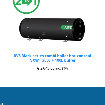
RVS Black series combi boiler horizontaal
NXWT 300L + 100L buffer
€
2.645,00
incl. BTW